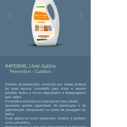
IMPERMIL | Anti-Salitre
Preventivo - Curativo
Primário de penetração composto por resinas acrílicas
de base aquosa, concebido para tratar e reparar
paredes, tectos e muros degradados e desagregados
pelo salitre.
Consolida e endurece os suportes em mau estado.
Apresenta grande capacidade de penetração e de
aglomeração, bloqueando os canais de passagem do
salitre.
Pode aplic
ar-se como tratamento curativo e também
como preventivo.
De base a
quosa e sem odor desagradável é ideal para