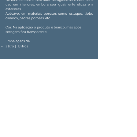
uso em interiores, embora seja igualmente eficaz em
exteriores.
Aplicável em materiais porosos como estuque, tijolo,
cimento, pedras porosas, etc.
Cor: Na aplicação o produto é branco, mas após
secagem fica transparente.
Embalagens de:
1 litro |
5 litros