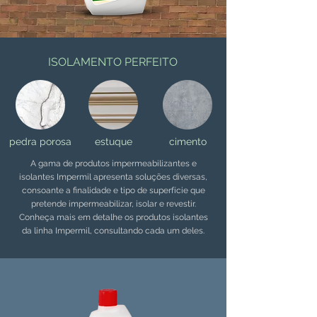
ISOLAMENTO PERFEITO
pedra porosa
estuque
cimento
A gama de produtos impermeabilizantes e
isolantes Impermil apresenta soluções diversas,
consoante a finalidade e tipo de superfície que
pretende impermeabilizar, isolar e revestir.
Conheça mais em detalhe os produtos isolantes
da linha Impermil, consultando cada um deles.