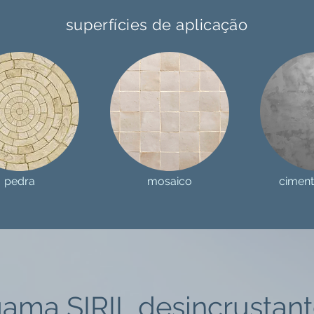
superfícies de aplicação
pedra
mosaico
ciment
ama SIRIL desincrustan