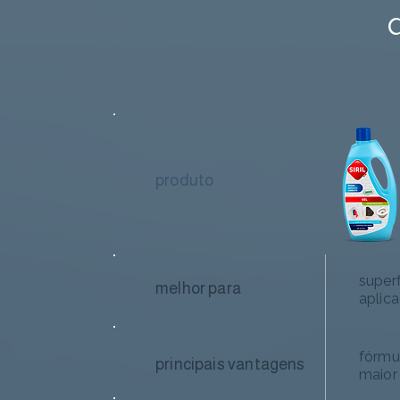
produto
superf
melhor para
aplic
fórmu
principais vantagens
maior