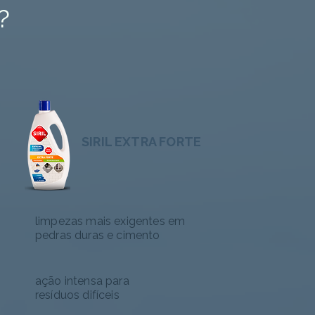
?
SIRIL EXTRA FORTE
limpezas mais exigentes em
pedras duras e cimento
ação intensa para
resíduos difíceis