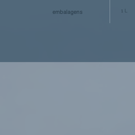
1 L
embalagens