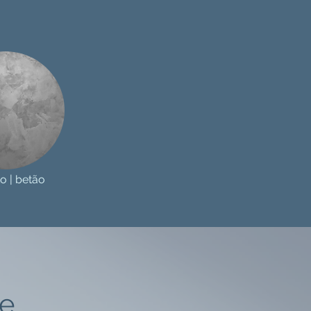
o | betão
te