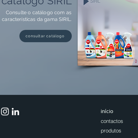
catálogo SIRIL
Consulte o catálogo com
as
características da gama SIRIL.
consultar catálogo
início
contactos
produtos