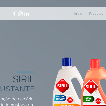
Início
Produtos
SIRIL
RUSTANTE
oção de calcário,
ade incrustada em