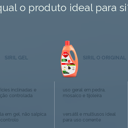
qual o produto ideal para si
SIRIL GEL
SIRIL O ORIGINAL
ícies inclinadas e
uso geral em pedra,
ação controlada
mosaico e tijoleira
la em gel, não salpica
versátil e multiusos ideal
 controlo
para uso corrente