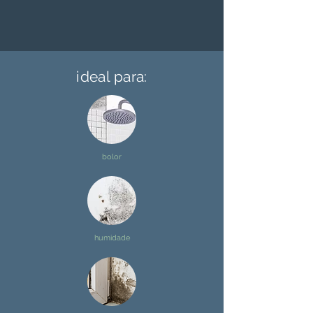
ideal para:
bolor
humidade