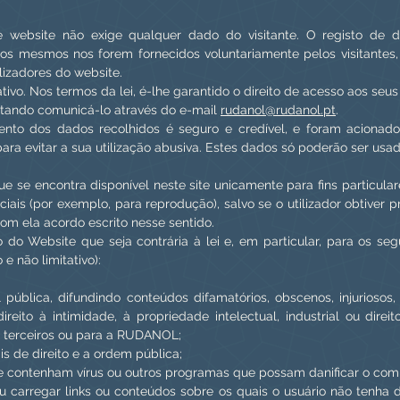
 website não exige qualquer dado do visitante. O registo de 
os mesmos nos forem fornecidos voluntariamente pelos visitantes
lizadores do website.
tivo. Nos termos da lei, é-lhe garantido o direito de acesso aos seus 
stando comunicá-lo através do e-mail
rudanol@rudanol.pt
.
to dos dados recolhidos é seguro e credível, e foram acionado
ra evitar a sua utilização abusiva. Estes dados só poderão ser u
ue se encontra disponível neste site unicamente para fins particula
rciais (por exemplo, para reprodução), salvo se o utilizador obtiver 
 com ela acordo escrito nesse sentido.
o do Website que seja contrária à lei e, em particular, para os s
e não limitativo):
 pública, difundindo conteúdos difamatórios, obscenos, injurioso
ireito à intimidade, à propriedade intelectual, industrial ou direi
a terceiros ou para a RUDANOL;
ais de direito e a ordem pública;
e contenham vírus ou outros programas que possam danificar o com
ou carregar links ou conteúdos sobre os quais o usuário não tenha 