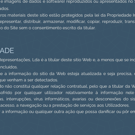
as e imagens de dados e software) reproduzidos ou apresentados no
ados.
ros materiais deste sítio estão protegidos pela lei da Propriedade Ind
resentar, distribuir, armazenar, modificar, copiar, reproduzir, trans
do Site sem o consentimento escrito da titular.
DADE
sentações, Lda é a titular deste sítio Web e, a menos que se indiqu
ncluídos.
 a informação do sítio da Web esteja atualizada e seja precisa,
que venham a ser detectados.
o não constitui qualquer relação contratual, pelo que a titular da 
frido por qualquer utilizador relativamente à informação nele
ias, interrupções, vírus informáticos, avarias ou desconexões do 
 acesso, a navegação ou a prestação de serviços aos Utilizadores.
r a informação ou qualquer outra ação que possa danificar ou pôr em