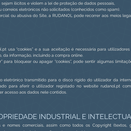
sejam ilícitos e violem a lei de proteção de dados pessoais,
ou correios eletrónicos não solicitados (conhecidos como spam).
cial ou abusiva do Site, a RUDANOL pode recorrer aos meios legai
.pt usa “cookies” e a sua aceitação é necessária para utilizadore
, da informação, incluindo a compra online.
r” para bloquear ou apagar “cookies”, pode sentir algumas limitaçõ
vo eletrónico transmitido para o disco rígido do utilizador da inte
usado para aferir o utilizador registado no website rudanol.pt c
er acesso aos dados nele contidos.
ROPRIEDADE INDUSTRIAL E INTELECTU
as e nomes comerciais, assim como todos os Copy
right (textos, 