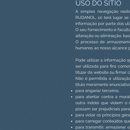
USO DO SÍTIO
A simples navegação neste
RUDANOL, só terá lugar se 
informação por parte dos uti
O seu fornecimento é faculta
alteração ou eliminação, ba
O processo de armazenamen
humanos ao nosso alcance pa
Pode utilizar a informação q
ser utilizada para fins come
titular da website ou firmar
Não é permitida a utilizaçã
título meramente enunciativo 
para enganar terceiros,
para atentar contra a moral
outra índole que violem o d
possam ser prejudiciais par
para violar os princípios ger
para carregar conteúdos qu
para transmitir, armazenar 