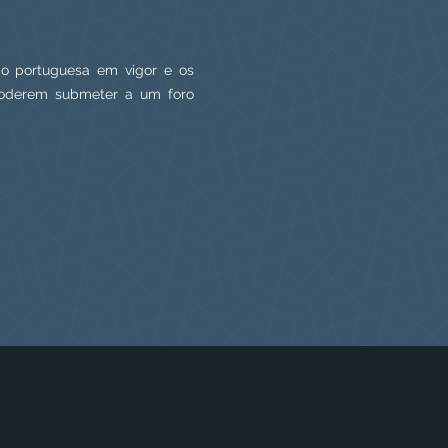
ção portuguesa em vigor e os
 poderem submeter a um foro