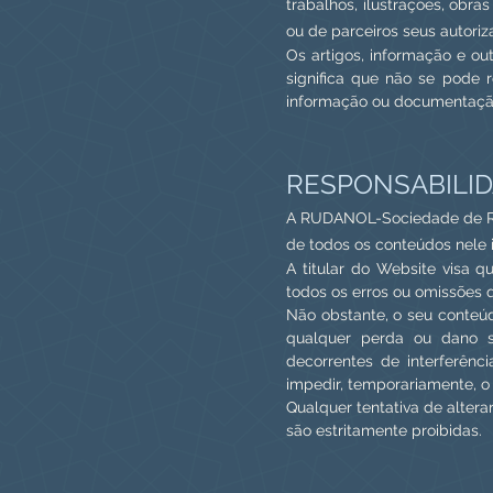
trabalhos, ilustrações, obr
ou de parceiros seus autoriz
Os artigos, informação e out
significa que não se pode rep
informação ou documentação 
RESPONSABILI
A RUDANOL-Sociedade de Repre
de todos os conteúdos nele i
A titular
do Website visa que
todos os erros ou omissões 
Não obstante, o s
eu conteúd
qualquer perda ou dano so
decorrentes de interferênc
impedir, temporariamente, o
Qualquer tentativa de altera
são estritamente proibidas.